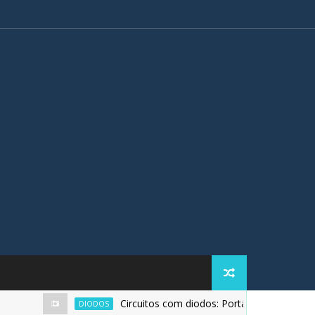
Circuitos com diodos: Porta Or (ou) simulada n
DIODOS