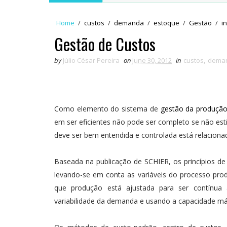
Home
/
custos
/
demanda
/
estoque
/
Gestão
/
i
Gestão de Custos
by
Júlio César Pereira
on
June 30, 2012
in
custos
,
dema
Como elemento do sistema de
gestão da produçã
em ser eficientes não pode ser completo se não es
deve ser bem entendida e controlada está relacion
Baseada na publicação de SCHIER, os princípios de
levando-se em conta as variáveis do processo prod
que produção está ajustada para ser contínu
variabilidade da demanda e usando a capacidade m