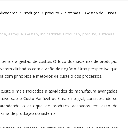
ndicadores
/
Produção
/
produto
/
sistemas
/
Gestão de Custos
nda
,
estoque
,
Gestão
,
indicadores
,
Produção
,
produto
,
sistemas
o
temos a gestão de custos. O foco dos sistemas de produção
tiverem alinhados com a visão de negócio. Uma perspectiva que
ada com princípios e métodos de custeio dos processos.
 custeio mais indicados a atividades de manufatura avançadas
utivo são o Custo Variável ou Custo Integral; considerando-se
a atendendo o estoque de produtos acabados em caso de
áxima de produção do sistema.