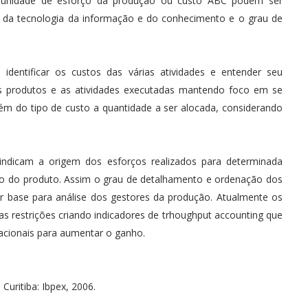
, unidade de esforço da produção ou custo ABC podem ser
o da tecnologia da informação e do conhecimento e o grau de
dentificar os custos das várias atividades e entender seu
s produtos e as atividades executadas mantendo foco em se
além do tipo de custo a quantidade a ser alocada, considerando
indicam a origem dos esforços realizados para determinada
to do produto. Assim o grau de detalhamento e ordenação dos
r base para análise dos gestores da produção.
Atualmente os
s restrições criando indicadores de trhoughput accounting que
acionais para aumentar o ganho.
Curitiba: Ibpex, 2006.