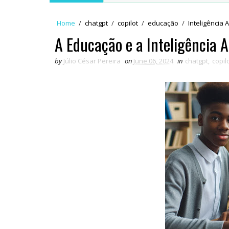
Home
/
chatgpt
/
copilot
/
educação
/
Inteligência Ar
A Educação e a Inteligência Ar
by
Júlio César Pereira
on
June 06, 2024
in
chatgpt
,
copil