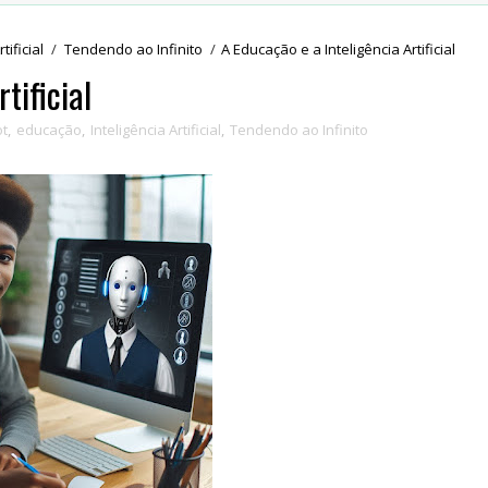
tificial
/
Tendendo ao Infinito
/
A Educação e a Inteligência Artificial
tificial
ot
,
educação
,
Inteligência Artificial
,
Tendendo ao Infinito