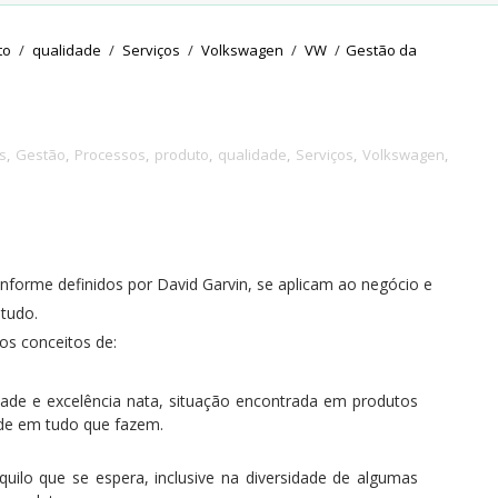
to
/
qualidade
/
Serviços
/
Volkswagen
/
VW
/
Gestão da
s
,
Gestão
,
Processos
,
produto
,
qualidade
,
Serviços
,
Volkswagen
,
nforme definidos por David Garvin, se aplicam ao negócio e
tudo.
os conceitos de:
idade e excelência nata, situação encontrada em produtos
ade em tudo que fazem.
quilo que se espera, inclusive na diversidade de algumas