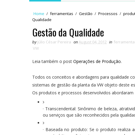
Home
/
ferramentas
/
Gestão
/
Processos
/
produ
Qualidade
Gestão da Qualidade
by
Júlio César Pereira
on
August 04, 2012
in
ferramenta
VW
Leia também o post
Operações de Produção
.
Todos os conceitos e abordagens para qualidade co
sistemas de gestão da planta da VW objeto deste es
Os produtos e processos desenvolvidos abordaram 
· Transcendental: Sinônimo de beleza, atrativ
ou serviços que são reconhecidos pela qualid
· Baseada no produto: Se o produto realiza a